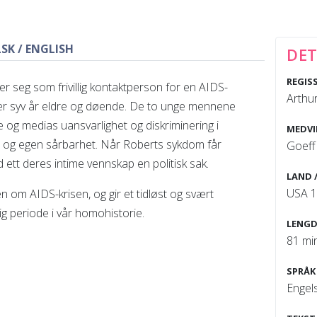
SK / ENGLISH
DET
REGIS
r seg som frivillig kontaktperson for en AIDS-
Arthur
er syv år eldre og døende. De to unge mennene
 og medias uansvarlighet og diskriminering i
MEDVI
t og egen sårbarhet. Når Roberts sykdom får
Goeff
ett deres intime vennskap en politisk sak.
LAND 
USA 
en om AIDS-krisen, og gir et tidløst og svært
ig periode i vår homohistorie.
LENGD
81 mi
SPRÅK
Engels