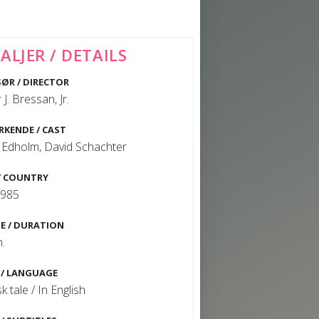
ALJER / DETAILS
SØR / DIRECTOR
 J. Bressan, Jr.
RKENDE / CAST
 Edholm, David Schachter
/ COUNTRY
1985
E / DURATION
n.
 / LANGUAGE
k tale / In English