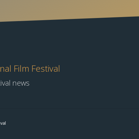
al Film Festival
tival news
val