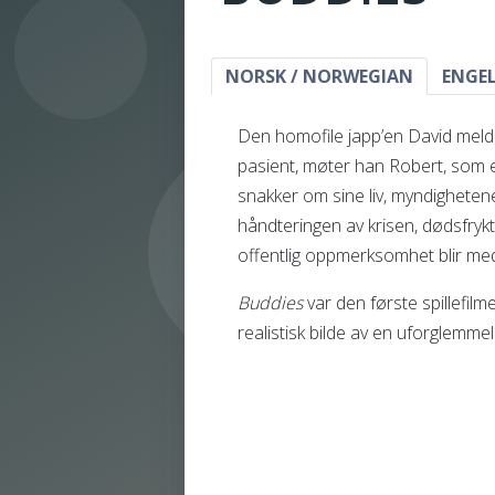
NORSK / NORWEGIAN
ENGEL
Den homofile japp’en David melde
pasient, møter han Robert, som 
snakker om sine liv, myndighetene
håndteringen av krisen, dødsfryk
offentlig oppmerksomhet blir med 
Buddies
var den første spillefilm
realistisk bilde av en uforglemmel