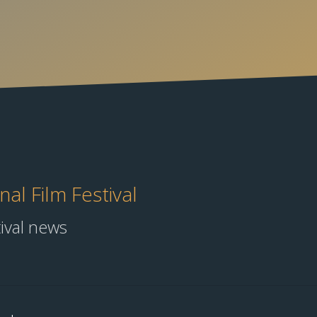
al Film Festival
tival news