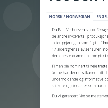
NORSK / NORWEGIAN
ENGEL
Da Paul Verhoeven slapp
Showgi
de andre involverte i produksjone
latterliggjøringen som fulgte. Fil
17 aldersgrense av sensuren, noe
den eneste drømmen som gikk i o
Filmen ble nominert til hele tre
årene har denne kalkunen blitt ti
underholdende og informative do
kritikere og cineaster som har snu
Du vil garantert ikke se mesterve