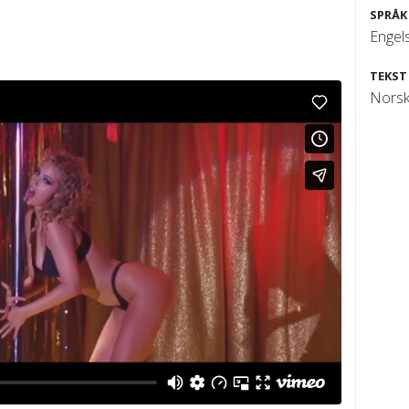
SPRÅK
Engels
TEKST
Norsk