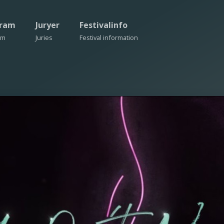
gram
Juryer
Festivalinfo
am
Juries
Festival information