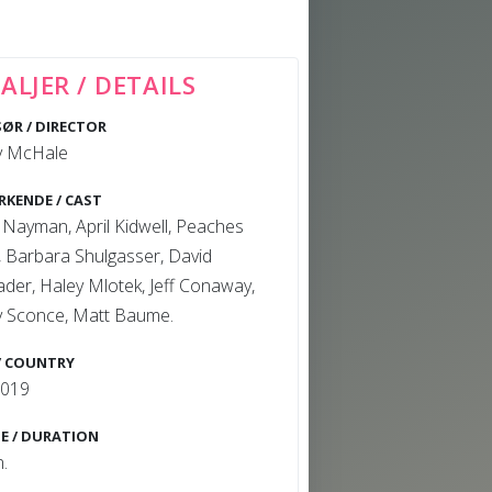
ALJER / DETAILS
SØR / DIRECTOR
ey McHale
RKENDE / CAST
Nayman, April Kidwell, Peaches
t, Barbara Shulgasser, David
der, Haley Mlotek, Jeff Conaway,
ey Sconce, Matt Baume.
/ COUNTRY
2019
E / DURATION
n.