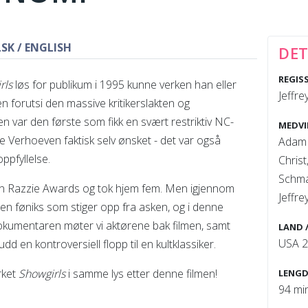
SK / ENGLISH
DET
REGIS
rls
løs for publikum i 1995 kunne verken han eller
Jeffr
n forutsi den massive kritikerslakten og
men var den første som fikk en svært restriktiv NC-
MEDVI
 Verhoeven faktisk selv ønsket - det var også
Adam 
ppfyllelse.
Chris
Schma
tten Razzie Awards og tok hjem fem. Men igjennom
Jeffr
l en føniks som stiger opp fra asken, og i denne
kumentaren møter vi aktørene bak filmen, samt
LAND 
USA 
dd en kontroversiell flopp til en kultklassiker.
rket
Showgirls
i samme lys etter denne filmen!
LENGD
94 mi